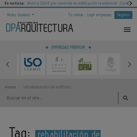
Es noticia:
Ahorra 320 € por vivienda en edificación residencial
Congreso 
Redes Sociales
Es noticia
Login empresas
Registro
EMPRESAS PREMIUM
Home
rehabilitación de edificios
Tag:
rehabilitación de