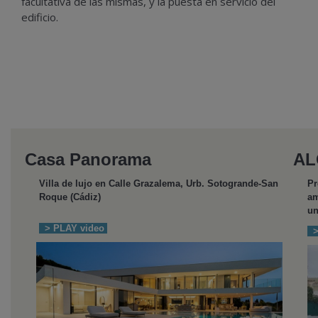
facultativa de las mismas, y la puesta en servicio del
edificio.
Casa Panorama
AL
Villa de lujo en Calle Grazalema, Urb. Sotogrande-San
Pr
Roque (Cádiz)
am
un
> PLAY video