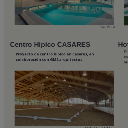
SOLVILLA
Centro Hípico CASARES
Hot
Pr
Proyecto de centro hípico en Casares, en
es
colaboración con GM2 arquitectos
re
PABLO ALBA RIPOLL