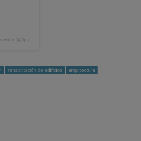
Una publicación compartida de Detalles de arquitectura y construcción (@dpa.infoconstruccion)
n
rehabilitación de edificios
arquitectura