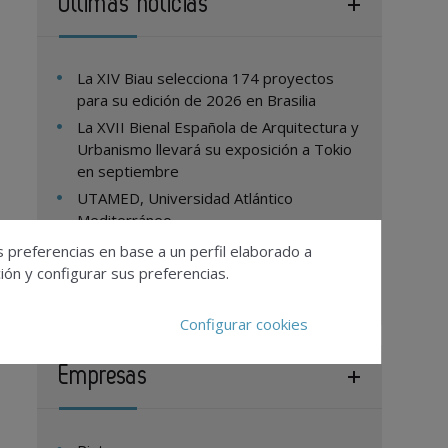
Últimas noticias
La XIV Biau selecciona 174 proyectos
para su edición de 2026 en Brasilia
La XVII Bienal Española de Arquitectura y
Urbanismo llevará su exposición a Tokio
en septiembre
UTAMED, Universidad Atlántico
Mediterráneo
Loxone integra el control inteligente del
s preferencias en base a un perfil elaborado a
riego y la piscina en una única plataforma
ón y configurar sus preferencias.
Configurar cookies
Empresas