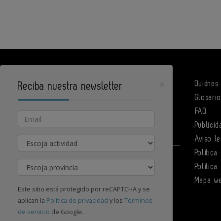
×
Quiénes
Reciba nuestra newsletter
Glosari
DPArquitectura es un portal de Infoedita
FAQ
Email
Publicid
Actividad
Aviso le
Política
Contacte con nosotros
Provincia
Política
Mapa w
Este sitio está protegido por reCAPTCHA y se
aplican la
Política de privacidad
y los
Términos
de servicio
de Google.