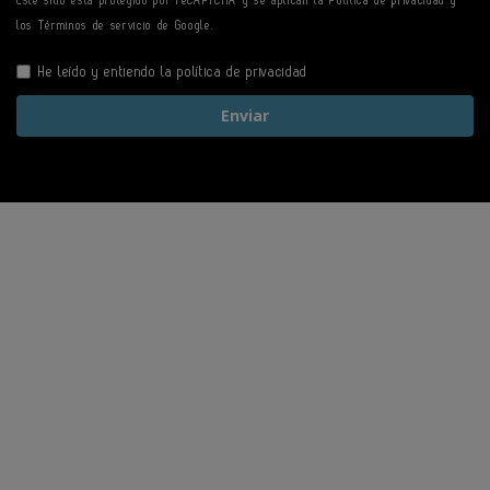
Este sitio está protegido por reCAPTCHA y se aplican la
Política de privacidad
y
los
Términos de servicio
de Google.
He leído y entiendo la
política de privacidad
Enviar