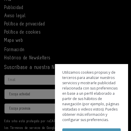
Publicidad
Aviso legal
Política de privacidad
Política de cookies
Mapa web
Formación
Histórico de Newsletters
Suscríbase a nuestra Newsletter
Utilizamos cookies propias y de
terceros para analizar nuestros
Email
servicios y mostrarle publicidad
relacionada con sus preferencias
Actividad
en base a un perfil elaborado a
partir de sus hábitos de
navegación (por ejemplo, páginas
Provincia
visitadas o videos vistos). Puedes
obtener más información y
configurar sus preferencias.
Este sitio está protegido por reCAPTCHA y se aplican la
Política de privacidad
y
los
Términos de servicio
de Google.