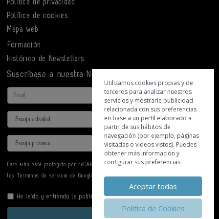
Política de privacidad
Política de cookies
Mapa web
Formación
Histórico de Newsletters
Suscríbase a nuestra Newsletter
Utilizamos cookies propias y de
terceros para analizar nuestros
Email
servicios y mostrarle publicidad
relacionada con sus preferencias
Actividad
en base a un perfil elaborado a
partir de sus hábitos de
navegación (por ejemplo, páginas
Provincia
visitadas o videos vistos). Puedes
obtener más información y
configurar sus preferencias.
Este sitio está protegido por reCAPTCHA y se aplican la
Política de privacidad
y
los
Términos de servicio
de Google.
Aceptar todas
He leído y entiendo la
política de privacidad
Política de Cookies
Enviar