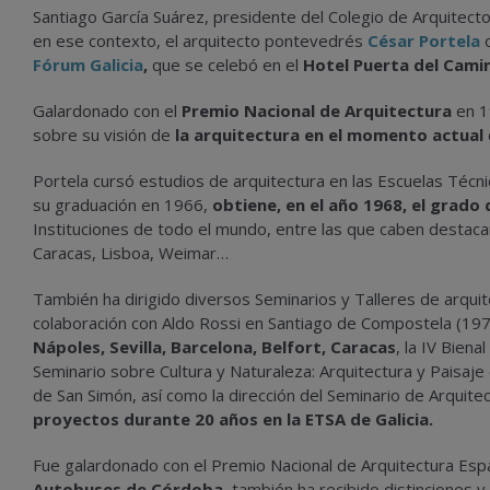
Santiago García Suárez, presidente del Colegio de Arquitecto
en ese contexto, el arquitecto pontevedrés
César Portela
o
Fórum Galicia
,
que se celebó en el
Hotel Puerta del Cami
Galardonado con el
Premio Nacional de Arquitectura
en 1
sobre su visión de
la arquitectura en el momento actual
Portela cursó estudios de arquitectura en las Escuelas Técn
su graduación en 1966,
obtiene, en el año 1968, el grado 
Instituciones de todo el mundo, entre las que caben destaca
Caracas, Lisboa, Weimar…
También ha dirigido diversos Seminarios y Talleres de arquit
colaboración con Aldo Rossi en Santiago de Compostela (197
Nápoles, Sevilla, Barcelona, Belfort, Caracas
, la IV Bien
Seminario sobre Cultura y Naturaleza: Arquitectura y Paisaj
de San Simón, así como la dirección del Seminario de Arquit
proyectos durante 20 años en la ETSA de Galicia.
Fue galardonado con el Premio Nacional de Arquitectura Esp
Autobuses de Córdoba
, también ha recibido distinciones 