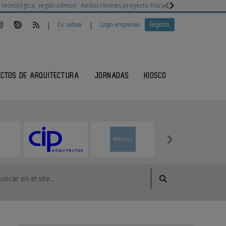
ia tecnológica, según cdmon
Aedas Homes proyecto Fiora
Ganadores Architec
|
|
Es noticia
Login empresas
Registro
ECTOS DE ARQUITECTURA
JORNADAS
KIOSCO