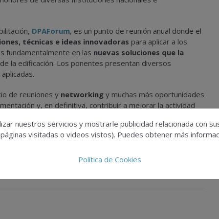
ilitación,
DPAForum
, es un punto de reunión anual donde el
iones, técnicas e ideas innovadoras
para aplicar a los
dos fundamentalmente en las
nuevas soluciones que la
de la edificación. Los ponentes presentan diversos
 aplicadas.
cio de reuniones y
networking
y muchas más oportunidades
entación y, en definitiva, contribuir a mejorar la actividad
izar nuestros servicios y mostrarle publicidad relacionada con su
 páginas visitadas o videos vistos). Puedes obtener más informaci
Política de Cookies