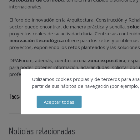
internacionales.
El foro de Innovación en la Arquitectura, Construcción y Rehab
sector puede encontrar, de manera práctica y sencilla,
soluc
proyectos reales de su actividad diaria. Centra sus conteni
innovación tecnológica
ofrece para los retos y problemas 
proyectos, exponiendo los retos planteados y las soluciones
DPAForum, además, cuenta con una
zona expositiva
, espa
para poder obtener información, aclarar dudas, solicitar docum
profesional de los asistentes.
Utilizamos cookies propias y de terceros para anal
partir de sus hábitos de navegación (por ejemplo,
Tags:
DPAforum
jornadas
Aceptar todas
Noticias relacionadas