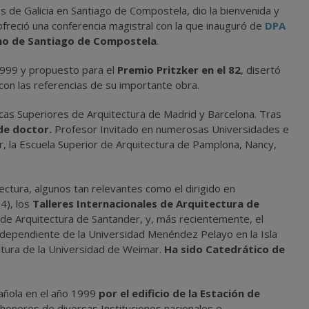
s de Galicia en Santiago de Compostela, dio la bienvenida y
freció una conferencia magistral con la que inauguró de
DPA
no de Santiago de Compostela
.
999 y propuesto para el
Premio Pritzker en el 82
, disertó
con las referencias de su importante obra.
icas Superiores de Arquitectura de Madrid y Barcelona. Tras
de doctor.
Profesor Invitado en numerosas Universidades e
r, la Escuela Superior de Arquitectura de Pamplona, Nancy,
ectura, algunos tan relevantes como el dirigido en
4), los
Talleres Internacionales de Arquitectura de
al de Arquitectura de Santander, y, más recientemente, el
e dependiente de la Universidad Menéndez Pelayo en la Isla
ectura de la Universidad de Weimar.
Ha sido Catedrático de
añola en el año 1999
por el edificio de la Estación de
y honores de diversas Instituciones nacionales e