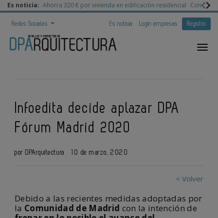
Es noticia:
Ahorra 320 € por vivienda en edificación residencial
Congreso 
Redes Sociales
Es noticia
Login empresas
Registro
Infoedita decide aplazar DPA
Fórum Madrid 2020
por DPArquitectura
10 de marzo, 2020
< Volver
Debido a las recientes medidas adoptadas por
la
Comunidad de Madrid
con la intención de
frenar en lo posible el avance del