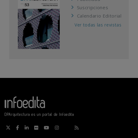
Suscripciones
Calendario Editorial
Ver todas las revistas
DPArquitectura es un portal de Infoedita