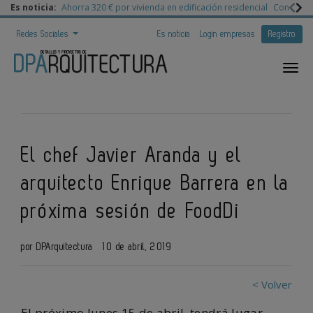
Es noticia:
Ahorra 320 € por vivienda en edificación residencial
Congreso 
Redes Sociales
Es noticia
Login empresas
Registro
El chef Javier Aranda y el
arquitecto Enrique Barrera en la
próxima sesión de FoodDi
por DPArquitectura
10 de abril, 2019
< Volver
El próximo lunes 15 de abril, tendrá lugar