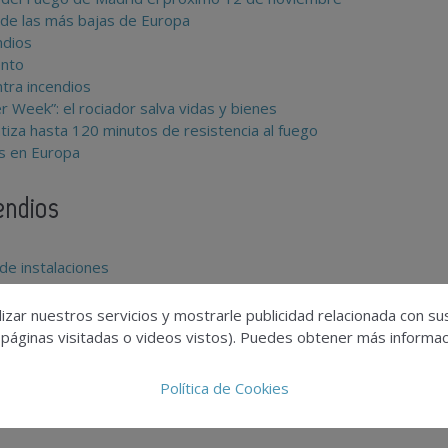
 de las más bajas de Europa
ndios
ento
tra incendios
 Week”: el rociador salva vidas y bienes
tiza hasta 120 minutos de resistencia al fuego
os en Europa
endios
de instalaciones
E PASOS DE INSTALACIONES
izar nuestros servicios y mostrarle publicidad relacionada con su
 páginas visitadas o videos vistos). Puedes obtener más informaci
Política de Cookies