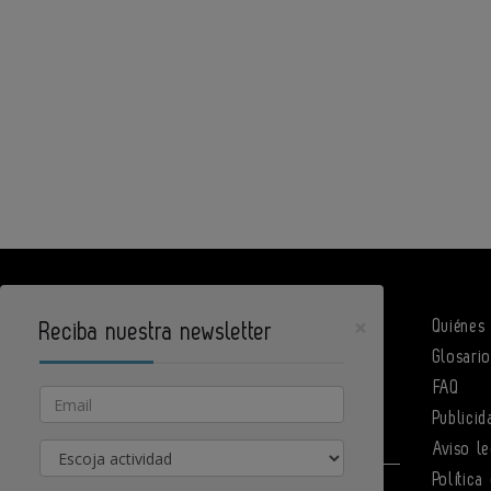
×
Quiénes
Reciba nuestra newsletter
Glosari
DPArquitectura es un portal de Infoedita
FAQ
Email
Publicid
Actividad
Aviso le
Política