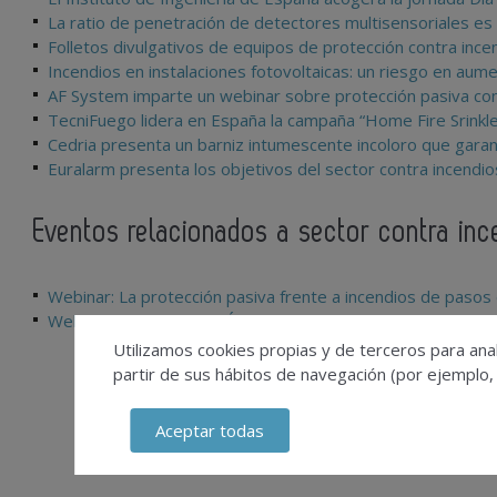
La ratio de penetración de detectores multisensoriales es
Folletos divulgativos de equipos de protección contra ince
Incendios en instalaciones fotovoltaicas: un riesgo en aum
AF System imparte un webinar sobre protección pasiva con
TecniFuego lidera en España la campaña “Home Fire Srinkler
Cedria presenta un barniz intumescente incoloro que garan
Euralarm presenta los objetivos del sector contra incendi
Eventos relacionados a sector contra inc
Webinar: La protección pasiva frente a incendios de pasos 
Webinar: LA PROTECCIÓN PASIVA CONTRA INCENDIOS D
Utilizamos cookies propias y de terceros para anal
partir de sus hábitos de navegación (por ejemplo,
Aceptar todas