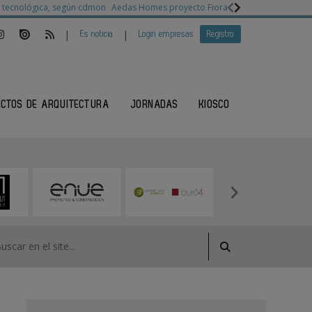
ia tecnológica, según cdmon
Aedas Homes proyecto Fiora
Ganadores Architec
|
|
Es noticia
Login empresas
Registro
ECTOS DE ARQUITECTURA
JORNADAS
KIOSCO