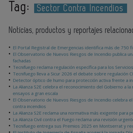
Tag:
Sector Contra Incendios
Noticias, productos y reportajes relacion
El Portal Registral de Emergencias identifica más de 750 f
El Observatorio de Nuevos Riesgos de Incendio publica un
fachadas
Tecnifuego reclama regulación específica para los Servicio
Tecnifuego lleva a Sicur 2026 el debate sobre regulación CRI
Detector óptico de humo para protección activa frente a i
La Alianza S2E celebra el reconocimiento del Gobierno a la 
ensayos a gran escala
El Observatorio de Nuevos Riesgos de Incendio celebra el r
contra incendios
La Alianza S2E reclama una normativa más exigente para pr
La Alianza Civil contra el Fuego reclama una revisión urgen
Tecnifuego entrega sus Premios 2025 en Montserrat y reco
El Instituto de Ingeniería de España acogerá la jornada D