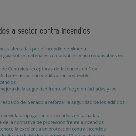
ados a sector contra incendios
incas afectadas por el incendio de Almería
a guía sobre materiales combustibles y no combustibles en
s de Centrales receptoras de Incendios en Sicur
, baterías ion-litio y edificación sostenible
ncendios
mejora de la seguridad frente al fuego en fachadas y los
espaldo del Senado a reforzar la seguridad de los edificios
evenir la propagación de incendios en fachadas
te de la normativa de protección frente a incendios
noce la excelencia en protección contra incendios
ía del Fuego de Madrid el próximo 12 de noviembre