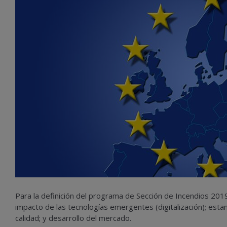
Para la definición del programa de Sección de Incendios 20
impacto de las tecnologías emergentes (digitalización); estan
calidad; y desarrollo del mercado.