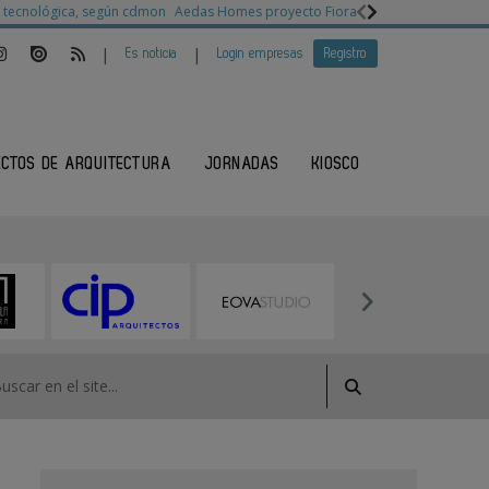
ia tecnológica, según cdmon
Aedas Homes proyecto Fiora
Ganadores Architec
|
|
Es noticia
Login empresas
Registro
ECTOS DE ARQUITECTURA
JORNADAS
KIOSCO