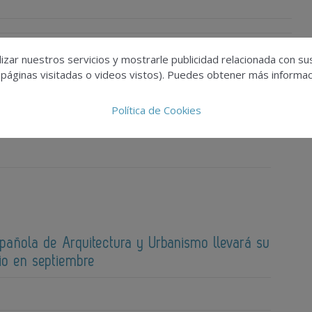
izar nuestros servicios y mostrarle publicidad relacionada con su
 páginas visitadas o videos vistos). Puedes obtener más informaci
cciona 174 proyectos para su edición de 2026
Política de Cookies
spañola de Arquitectura y Urbanismo llevará su
io en septiembre