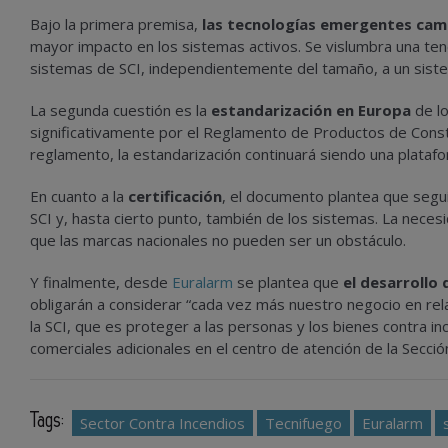
Bajo la primera premisa,
las tecnologías emergentes camb
mayor impacto en los sistemas activos. Se vislumbra una tend
sistemas de SCI, independientemente del tamaño, a un sist
La segunda cuestión es la
estandarización en Europa
de lo
significativamente por el Reglamento de Productos de Constr
reglamento, la estandarización continuará siendo una platafor
En cuanto a la
certificación
, el documento plantea que segui
SCI y, hasta cierto punto, también de los sistemas. La neces
que las marcas nacionales no pueden ser un obstáculo.
Y finalmente, desde
Euralarm
se plantea que
el desarrollo
obligarán a considerar “cada vez más nuestro negocio en rel
la SCI, que es proteger a las personas y los bienes contra 
comerciales adicionales en el centro de atención de la Secci
Tags:
Sector Contra Incendios
Tecnifuego
Euralarm