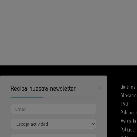
×
Quiénes
Reciba nuestra newsletter
Glosari
DPArquitectura es un portal de Infoedita
FAQ
Email
Publicid
Actividad
Aviso le
Política
Contacte con nosotros
Provincia