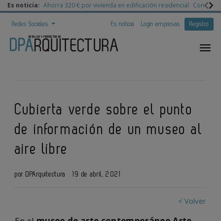
Es noticia:
Ahorra 320 € por vivienda en edificación residencial
Congreso 
Redes Sociales
Es noticia
Login empresas
Registro
Cubierta verde sobre el punto
de información de un museo al
aire libre
por DPArquitectura
19 de abril, 2021
< Volver
En el
museo de arte contemporáneo Arte