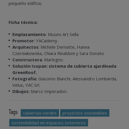
pequeño edificio.
Ficha técnica:
Emplazamiento
: Museo Art Sella
Promotor
: YACademy.
Arquitectos
: Michele Dematte, Hanna
Czerniakowska, Chiara Rinaldoni y Sara Donato.
Constructora
: Marlegno.
Solución Isopan: sistema de cubierta ajardinada
GreenRoof.
Fotografía:
Giacomo Bianchi, Alessandro Lombarda,
Velux, YAC Srl.
Dibujos:
Marco Imperadori.
Tags:
cubiertas verdes
proyectos sostenibles
sostenibilidad en espacios exteriores