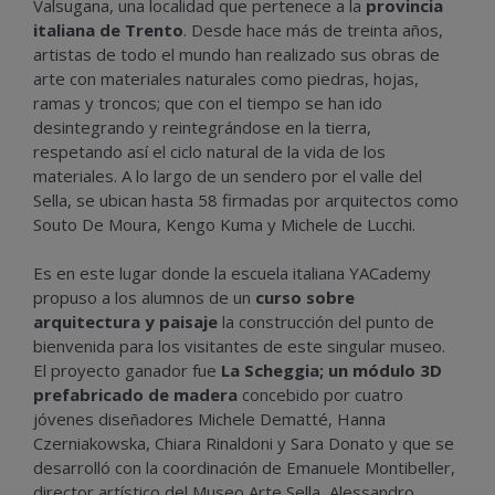
Valsugana, una localidad que pertenece a la
provincia
italiana de Trento
. Desde hace más de treinta años,
artistas de todo el mundo han realizado sus obras de
arte con materiales naturales como piedras, hojas,
ramas y troncos; que con el tiempo se han ido
desintegrando y reintegrándose en la tierra,
respetando así el ciclo natural de la vida de los
materiales. A lo largo de un sendero por el valle del
Sella, se ubican hasta 58 firmadas por arquitectos como
Souto De Moura, Kengo Kuma y Michele de Lucchi.
Es en este lugar donde la escuela italiana YACademy
propuso a los alumnos de un
curso sobre
arquitectura y paisaje
la construcción del punto de
bienvenida para los visitantes de este singular museo.
El proyecto ganador fue
La Scheggia; un módulo 3D
prefabricado de madera
concebido por cuatro
jóvenes diseñadores Michele Dematté, Hanna
Czerniakowska, Chiara Rinaldoni y Sara Donato y que se
desarrolló con la coordinación de Emanuele Montibeller,
director artístico del Museo Arte Sella, Alessandro