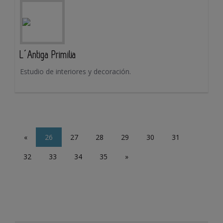
L´Antiga Primilia
Estudio de interiores y decoración.
«
26
27
28
29
30
31
32
33
34
35
»