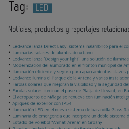
Tag:
LED
Noticias, productos y reportajes relacion
Ledvance lanza Direct Easy, sistema inalámbrico para el con
Luminarias solares de alumbrado urbano
Ledvance lanza ´Design your light´, una solución de ilumin
Modernización del alumbrado en el frontón municipal de Am
Iluminación eficiente y segura para aparcamientos: clave
Ledvance ilumina el Parque de la Antena y varias instalaci
Farolas solares que mejoran la visibilidad y la seguridad de
Farolas solares iluminan el pase de Platja de Llevant, en B
El aeropuerto de Málaga se renueva con iluminación inteli
Apliques de exterior con IP54
Iluminación LED en el nuevo sistema de barandilla Glass Rai
Luminaria de emergencia que incorpora un doble sistema d
Estadio de voleibol "Ahmat-Arena" en Grozny
Paneles sándwich con sistema de iluminación integrado