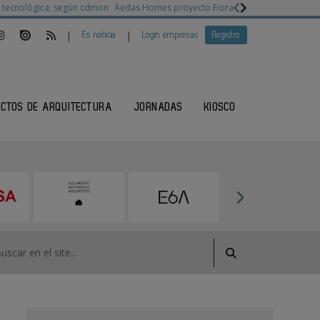
ia tecnológica, según cdmon
Aedas Homes proyecto Fiora
Ganadores Architec
|
|
Es noticia
Login empresas
Registro
ECTOS DE ARQUITECTURA
JORNADAS
KIOSCO