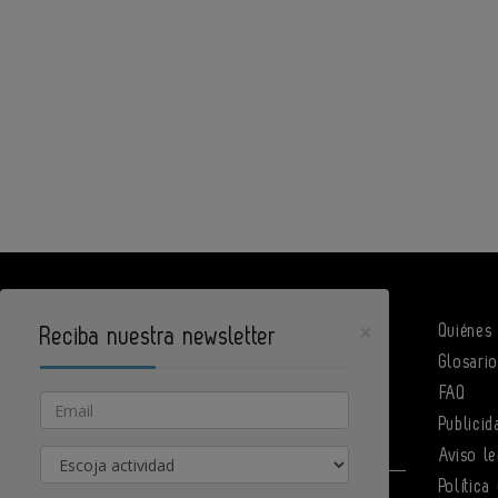
×
Quiénes
Reciba nuestra newsletter
Glosari
DPArquitectura es un portal de Infoedita
FAQ
Email
Publicid
Actividad
Aviso le
Política