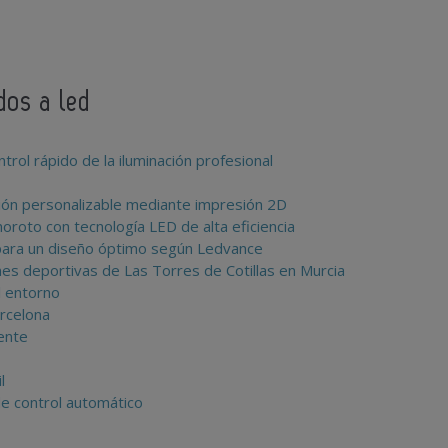
ados a led
trol rápido de la iluminación profesional
ación personalizable mediante impresión 2D
oroto con tecnología LED de alta eficiencia
s para un diseño óptimo según Ledvance
ones deportivas de Las Torres de Cotillas en Murcia
l entorno
arcelona
gente
l
e control automático