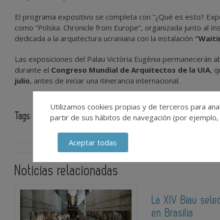
El programa expositivo se completa con “¿Qué es esto? Expon
como “Polska. Chronicle from Europe”, organizada junto al Ins
dedicada a la arquitectura ucraniana con la instalación
“Waiti
Las exposiciones del Palau Victòria Eugènia permanecerán ab
durante el
Congreso Mundial de Arquitectos de la UIA
, 
julio
, antes de iniciar una itinerancia internacional.
Utilizamos cookies propias y de terceros para anal
Tags:
partir de sus hábitos de navegación (por ejemplo,
Premios y Galardones
Aceptar todas
Noticias relacionadas
La XIV Biau sele
en Brasilia