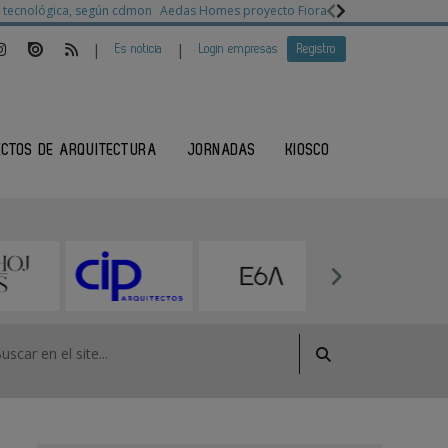
ia tecnológica, según cdmon
Aedas Homes proyecto Fiora
Ganadores Architec
|
|
Es noticia
Login empresas
Registro
ECTOS DE ARQUITECTURA
JORNADAS
KIOSCO