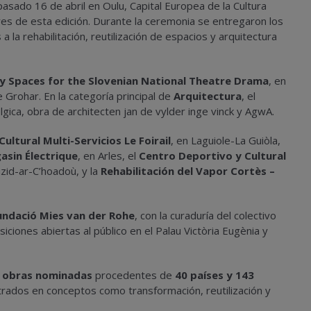
 pasado 16 de abril en Oulu, Capital Europea de la Cultura
res de esta edición. Durante la ceremonia se entregaron los
 la rehabilitación, reutilización de espacios y arquitectura
 Spaces for the Slovenian National Theatre Drama
, en
re Grohar. En la categoría principal de
Arquitectura
, el
élgica, obra de architecten jan de vylder inge vinck y AgwA.
ultural Multi-Servicios Le Foirail
, en Laguiole-La Guiòla,
asin Électrique
, en Arles, el
Centro Deportivo y Cultural
zid-ar-C’hoadoù, y la
Rehabilitación del Vapor Cortès –
undació Mies van der Rohe
, con la curaduría del colectivo
ciones abiertas al público en el Palau Victòria Eugènia y
 obras nominadas
procedentes de
40 países y 143
trados en conceptos como transformación, reutilización y