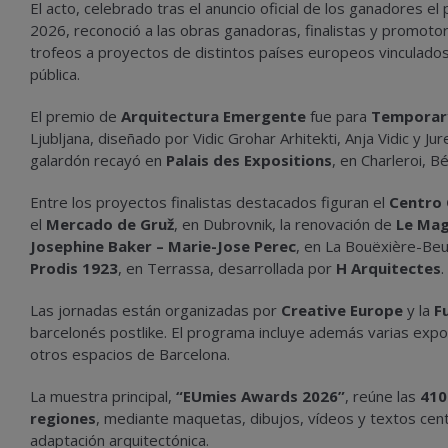
El acto, celebrado tras el anuncio oficial de los ganadores el
2026, reconoció a las obras ganadoras, finalistas y promoto
trofeos a proyectos de distintos países europeos vinculados a
pública.
El premio de
Arquitectura Emergente
fue para
Temporary
Ljubljana, diseñado por Vidic Grohar Arhitekti, Anja Vidic y Ju
galardón recayó en
Palais des Expositions
, en Charleroi, B
Entre los proyectos finalistas destacados figuran el
Centro C
el
Mercado de Gruž
, en Dubrovnik, la renovación de
Le Mag
Josephine Baker – Marie-Jose Perec
, en La Bouëxière-Beu
Prodis 1923
, en Terrassa, desarrollada por
H Arquitectes
.
Las jornadas están organizadas por
Creative Europe
y la
F
barcelonés postlike. El programa incluye además varias exposi
otros espacios de Barcelona.
La muestra principal,
“EUmies Awards 2026”
, reúne las
410
regiones
, mediante maquetas, dibujos, vídeos y textos cen
adaptación arquitectónica.