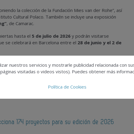
iendo la colección de la Fundación Mies van der Rohe”, así
tituto Cultural Polaco. También se incluye una exposición
ng”
, de Camarac.
iertas hasta el
5 de julio de 2026
y podrán visitarse
que se celebrará en Barcelona entre el
28 de junio y el 2 de
izar nuestros servicios y mostrarle publicidad relacionada con su
 páginas visitadas o videos vistos). Puedes obtener más informaci
Política de Cookies
cciona 174 proyectos para su edición de 2026