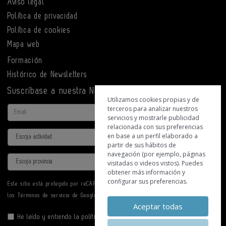
Aviso legal
Política de privacidad
Política de cookies
Mapa web
Formación
Histórico de Newsletters
Suscríbase a nuestra Newsletter
Utilizamos cookies propias y de
terceros para analizar nuestros
Email
servicios y mostrarle publicidad
relacionada con sus preferencias
Actividad
en base a un perfil elaborado a
partir de sus hábitos de
navegación (por ejemplo, páginas
Provincia
visitadas o videos vistos). Puedes
obtener más información y
configurar sus preferencias.
Este sitio está protegido por reCAPTCHA y se aplican la
Política de privacidad
y
los
Términos de servicio
de Google.
Aceptar todas
He leído y entiendo la
política de privacidad