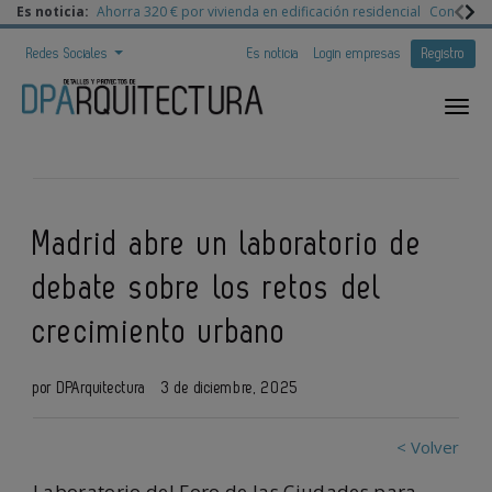
Es noticia:
Ahorra 320 € por vivienda en edificación residencial
Congreso 
Redes Sociales
Es noticia
Login empresas
Registro
Madrid abre un laboratorio de
debate sobre los retos del
crecimiento urbano
por DPArquitectura
3 de diciembre, 2025
< Volver
Laboratorio del Foro de las Ciudades para