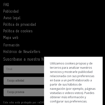
FAQ
Publicidad
Aviso legal
Política de privacidad
Política de cookies
Mapa web
Formación
Histórico de Newsletters
Suscríbase a nuestra Newsletter
Utilizamos cookies propias y de
terceros para analizar nuestros
Email
servicios y mostrarle publicidad
relacionada con sus preferencias
Actividad
en base a un perfil elaborado a
partir de sus hábitos de
navegación (por ejemplo, páginas
Provincia
visitadas o videos vistos). Puedes
obtener más información y
configurar sus preferencias.
Este sitio está protegido por reCAPTCHA y se aplican la
Política de privacidad
y