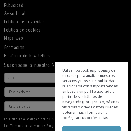
Publicidad
Aviso legal
Política de privacidad
Política de cookies
Mapa web
Formación
Histórico de Newsletters
Suscríbase a nuestra Newsletter
Utilizamos cookies propias y de
terceros para analizar nuestros
Email
servicios y mostrarle publicidad
relacionada con sus preferencias
Actividad
en base a un perfil elaborado a
partir de sus hábitos de
navegación (por ejemplo, páginas
Provincia
visitadas o videos vistos). Puedes
obtener más información y
configurar sus preferencias.
Este sitio está protegido por reCAPTCHA y se aplican la
Política de privacidad
y
los
Términos de servicio
de Google.