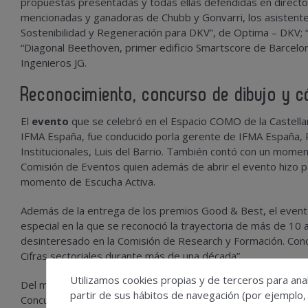
propuestas presentadas y todas ellas defendidas en directo
mencionadas y ganadoras de Chubb y Gonvarri, los asistente
Sostenibilidad y Regeneración para DKV”, de Optima – DKV; “
“Diagonal Beethoven, primer edificio Smartscore de Barcelona:
Ingenieros JG.
Reconocimiento, concurso de dibujo y có
El
evento
que se celebró en el Espacio COMO de la Castella
IFMA España, fue conducido porla gerente de IFMA España, 
Institucionales, Luis del Barrio. También contó con un momen
Comisión de Eventos quien además de abrir el evento hizo p
momento de Escucha Activa.
Además de la entrega de los premios Good & Best, el even
especial en la que se reconoció la trayectoria de más de 10 a
desinteresado en la Comisión de Research y Formación. Conc
Cifras sectoriales durante más de una década”.
Utilizamos cookies propias y de terceros para anal
Del mismo modo y como en anteriores ediciones, se dieron l
partir de sus hábitos de navegación (por ejemplo,
Concurso “Mejor Dibujo Navideño” 2023 de IFMA España, recib