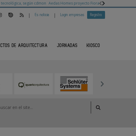
ia tecnológica, según cdmon
Aedas Homes proyecto Fiora
Ganadores Architec
|
|
Es noticia
Login empresas
Registro
ECTOS DE ARQUITECTURA
JORNADAS
KIOSCO