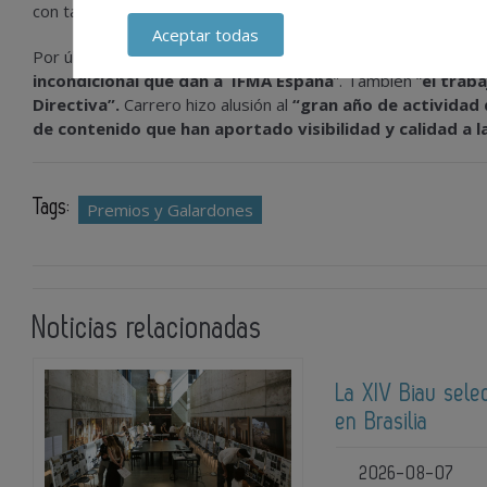
con tan sólo 5 años, será la postal navideña para este año 
Aceptar todas
Por último, se celebró el coctel navideño y donde
Enrique C
incondicional que dan a IFMA España
”. También “
el traba
Directiva”.
Carrero hizo alusión al
“gran año de actividad
de contenido que han aportado visibilidad y calidad a la
Tags:
Premios y Galardones
Noticias relacionadas
La XIV Biau sele
en Brasilia
2026-08-07