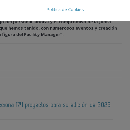
de IFMA España.
Política de Cookies
arrero “agradeció a todos los afiliados el apoyo
jo del personal laboral y el compromiso de la Junta
 que hemos tenido, con numerosos eventos y creación
 figura del Facility Manager”.
cciona 174 proyectos para su edición de 2026