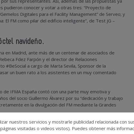
 por sus representantes. Así, además de las propuestas ya
s pudieron conocer y votar a otras tres: “Proyecto de
Gemelos Digitales para el Facility Management” de Serveo; y
 El FM como pilar del edificio inteligente”, de Test JG –
ctel navideño.
na en Madrid, ante más de un centenar de asociados de
Rebeca Fdez Farpón y el director de Relaciones
to #BeSocial a cargo de Marta Sevila, Sponsor de la
asar un buen rato a los asistentes en un muy comentado
to de IFMA España contó con una parte muy emotiva y
ños del socio Guillermo Álvarez por su “dedicación y trabajo
retamente en la divulgación del FM mediante la Grandes
izar nuestros servicios y mostrarle publicidad relacionada con su
os nombres de los participantes y ganadores en el IV
 páginas visitadas o videos vistos). Puedes obtener más informaci
iendo un regalo todos ellos. El dibujo ganador, de Martín y