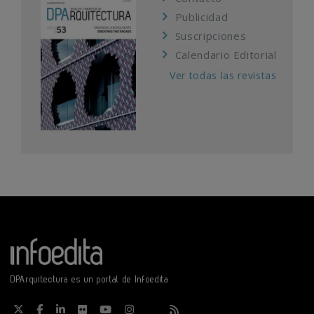
Publicidad
Suscripciones
Calendario Editorial
Ver todas las revistas
DPArquitectura es un portal de Infoedita