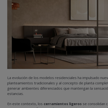
La evolución de los modelos residenciales ha impulsado nueva
planteamientos tradicionales y al concepto de planta comple
generar ambientes diferenciados que mantengan la sensación 
estancias.
En este contexto, los
cerramientos ligeros
se consolidan co