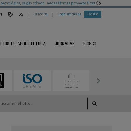
ia tecnológica, según cdmon
Aedas Homes proyecto Fiora
Ganadores Architec
|
|
Es noticia
Login empresas
Registro
ECTOS DE ARQUITECTURA
JORNADAS
KIOSCO