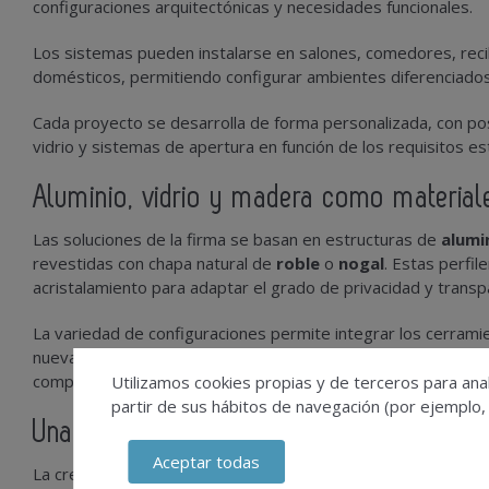
configuraciones arquitectónicas y necesidades funcionales.
Los sistemas pueden instalarse en salones, comedores, reci
domésticos, permitiendo configurar ambientes diferenciados s
Cada proyecto se desarrolla de forma personalizada, con pos
vidrio y sistemas de apertura en función de los requisitos est
Aluminio, vidrio y madera como material
Las soluciones de la firma se basan en estructuras de
alumi
revestidas con chapa natural de
roble
o
nogal
. Estas perfi
acristalamiento para adaptar el grado de privacidad y transp
La variedad de configuraciones permite integrar los cerram
nueva construcción, aportando flexibilidad en la distribución 
complejas.
Utilizamos cookies propias y de terceros para anal
partir de sus hábitos de navegación (por ejemplo,
Una tendencia vinculada a la flexibilidad r
Aceptar todas
La creciente demanda de viviendas capaces de adaptarse a d