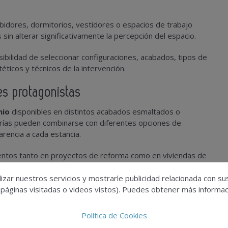
bidores, dormitorios, vestidores o espacios de trabajo
in alterar significativamente la percepción del espacio.
ibilidad de seleccionar configuraciones, acabados, tipos de
éticos y técnicos de la intervención.
es protagonistas
nio
disponibles en distintos acabados esmaltados o
lerías pueden combinarse con diferentes opciones de
arencia a cada estancia.
ientos tanto en proyectos de reforma como en viviendas de
interior sin necesidad de intervenciones estructurales
izar nuestros servicios y mostrarle publicidad relacionada con su
 páginas visitadas o videos vistos). Puedes obtener más informaci
esidencial
Política de Cookies
iferentes usos está impulsando el desarrollo de soluciones