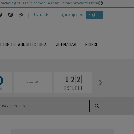
ia tecnológica, según cdmon
Aedas Homes proyecto Fiora
Ganadores Architec
|
|
Es noticia
Login empresas
Registro
ECTOS DE ARQUITECTURA
JORNADAS
KIOSCO