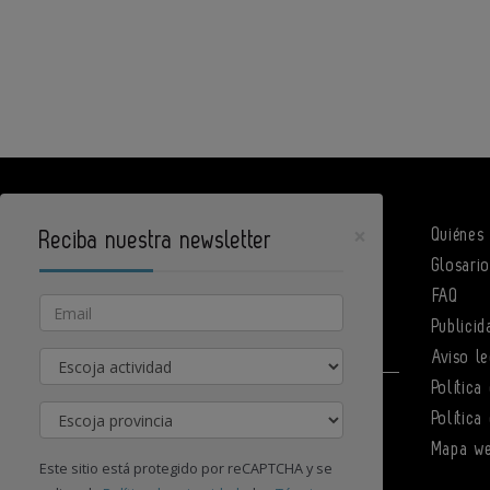
×
Quiénes
Reciba nuestra newsletter
Glosari
DPArquitectura es un portal de Infoedita
FAQ
Email
Publicid
Actividad
Aviso le
Política
Contacte con nosotros
Provincia
Política
Mapa w
Este sitio está protegido por reCAPTCHA y se