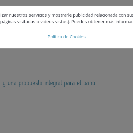
izar nuestros servicios y mostrarle publicidad relacionada con su
 páginas visitadas o videos vistos). Puedes obtener más informaci
tolimpiable para fachadas arquitectónicas
Política de Cookies
 y una propuesta integral para el baño