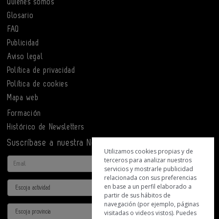
Quiénes somos
Glosario
FAQ
Publicidad
Aviso legal
Política de privacidad
Política de cookies
Mapa web
Formación
Histórico de Newsletters
Suscríbase a nuestra Newsletter
Utilizamos cookies propias y de
terceros para analizar nuestros
Email
servicios y mostrarle publicidad
relacionada con sus preferencias
Actividad
en base a un perfil elaborado a
partir de sus hábitos de
navegación (por ejemplo, páginas
Provincia
visitadas o videos vistos). Puedes