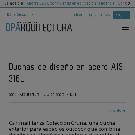
Es noticia:
Ahorra 320 € por vivienda en edificación residencial
Congreso 
Redes Sociales
Es noticia
Login empresas
Registro
Duchas de diseño en acero AISI
316L
por DPArquitectura
30 de enero, 2026
< Volver
Carimali lanza Colección Cruna, una ducha
exterior para espacios outdoor que combina
diseño arquitectónico, confort y durabilidad