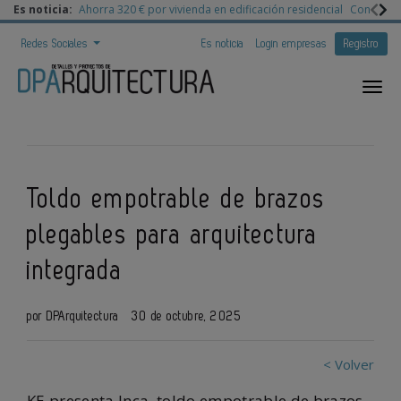
Es noticia:
Ahorra 320 € por vivienda en edificación residencial
Congreso 
Redes Sociales
Es noticia
Login empresas
Registro
Toldo empotrable de brazos
plegables para arquitectura
integrada
por DPArquitectura
30 de octubre, 2025
< Volver
KE presenta Inca, toldo empotrable de brazos