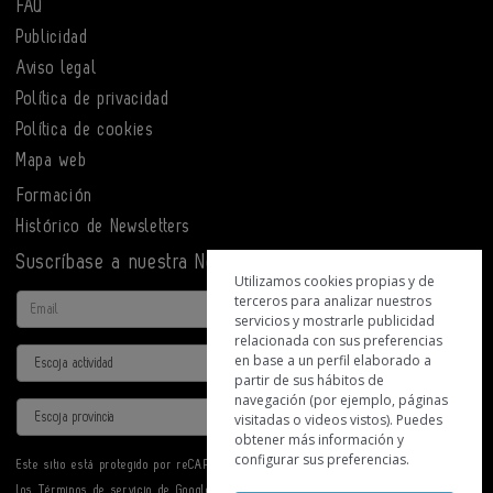
FAQ
Publicidad
Aviso legal
Política de privacidad
Política de cookies
Mapa web
Formación
Histórico de Newsletters
Suscríbase a nuestra Newsletter
Utilizamos cookies propias y de
terceros para analizar nuestros
Email
servicios y mostrarle publicidad
relacionada con sus preferencias
Actividad
en base a un perfil elaborado a
partir de sus hábitos de
navegación (por ejemplo, páginas
Provincia
visitadas o videos vistos). Puedes
obtener más información y
configurar sus preferencias.
Este sitio está protegido por reCAPTCHA y se aplican la
Política de privacidad
y
los
Términos de servicio
de Google.