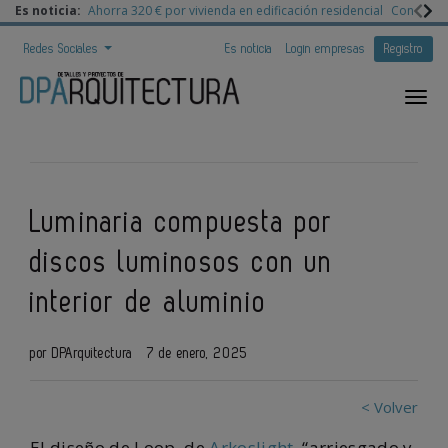
Es noticia:
Ahorra 320 € por vivienda en edificación residencial
Congreso 
Redes Sociales
Es noticia
Login empresas
Registro
Luminaria compuesta por
discos luminosos con un
interior de aluminio
por DPArquitectura
7 de enero, 2025
< Volver
El diseño de Loop, de
Arkoslight
, “arriesgado y