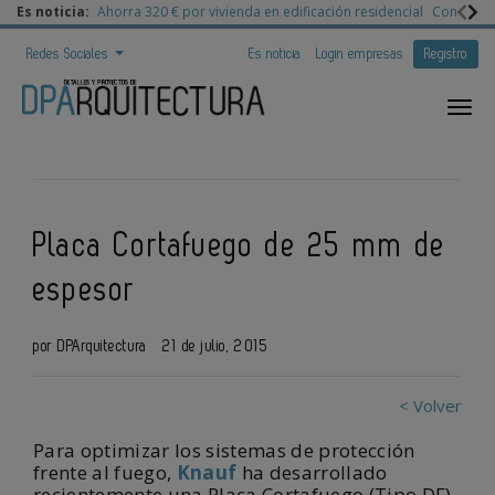
Es noticia:
Ahorra 320 € por vivienda en edificación residencial
Congreso 
Redes Sociales
Es noticia
Login empresas
Registro
Placa Cortafuego de 25 mm de
espesor
por DPArquitectura
21 de julio, 2015
< Volver
Para optimizar los sistemas de protección
frente al fuego,
Knauf
ha desarrollado
recientemente una Placa Cortafuego (Tipo DF)