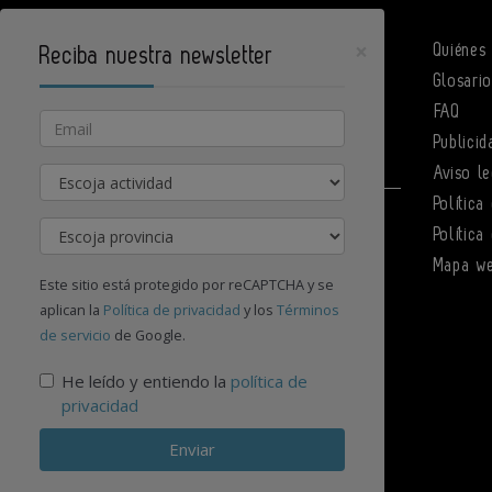
×
Quiénes
Reciba nuestra newsletter
Glosari
DPArquitectura es un portal de Infoedita
FAQ
Email
Publicid
Actividad
Aviso le
Política
Contacte con nosotros
Provincia
Política
Mapa w
Este sitio está protegido por reCAPTCHA y se
aplican la
Política de privacidad
y los
Términos
de servicio
de Google.
He leído y entiendo la
política de
privacidad
Enviar