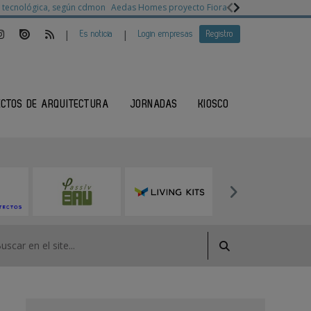
ia tecnológica, según cdmon
Aedas Homes proyecto Fiora
Ganadores Architec
|
|
Es noticia
Login empresas
Registro
ECTOS DE ARQUITECTURA
JORNADAS
KIOSCO