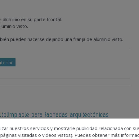
 aluminio en su parte frontal.
luminio visto.
mbién pueden hacerse dejando una franja de aluminio visto.
nterior
tolimpiable para fachadas arquitectónicas
izar nuestros servicios y mostrarle publicidad relacionada con su
 páginas visitadas o videos vistos). Puedes obtener más informaci