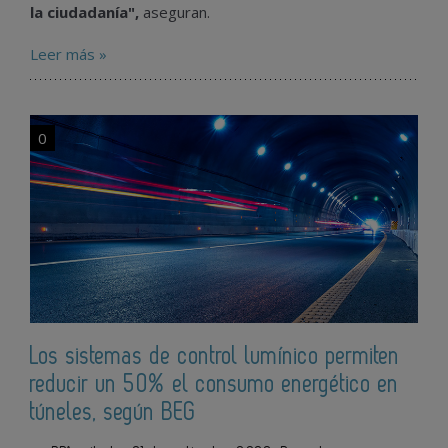
la ciudadanía",
aseguran.
Leer más »
0
Los sistemas de control lumínico permiten
reducir un 50% el consumo energético en
túneles, según BEG