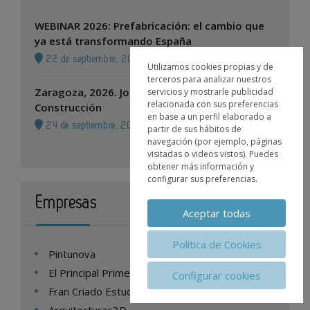
WEBINAR 2026: Prefabricación: el cambio que
ya está transformando España
22 de septiembre, 2026
Utilizamos cookies propias y de
terceros para analizar nuestros
Zaragoza, 2026. Jornada Arquitectura y
servicios y mostrarle publicidad
relacionada con sus preferencias
Construcción
en base a un perfil elaborado a
24 de septiembre, 2026
partir de sus hábitos de
navegación (por ejemplo, páginas
visitadas o videos vistos). Puedes
obtener más información y
configurar sus preferencias.
Empresas
Aceptar todas
Política de Cookies
Pintunova
El Principal Primera
Configurar cookies
Fran Criado Estudio de arquitectura