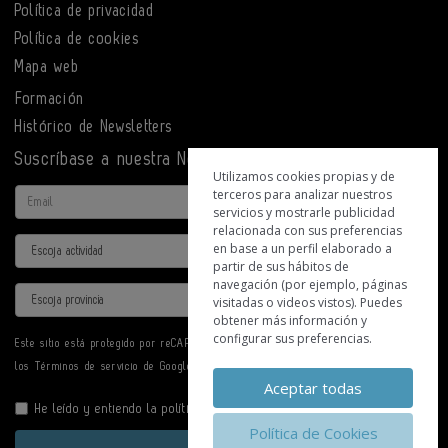
Política de privacidad
Política de cookies
Mapa web
Formación
Histórico de Newsletters
Suscríbase a nuestra Newsletter
Utilizamos cookies propias y de
terceros para analizar nuestros
Email
servicios y mostrarle publicidad
relacionada con sus preferencias
Actividad
en base a un perfil elaborado a
partir de sus hábitos de
navegación (por ejemplo, páginas
Provincia
visitadas o videos vistos). Puedes
obtener más información y
configurar sus preferencias.
Este sitio está protegido por reCAPTCHA y se aplican la
Política de privacidad
y
los
Términos de servicio
de Google.
Aceptar todas
He leído y entiendo la
política de privacidad
Política de Cookies