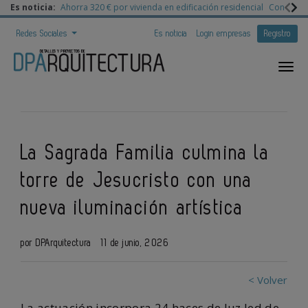
Es noticia:
Ahorra 320 € por vivienda en edificación residencial
Congreso 
Redes Sociales
Es noticia
Login empresas
Registro
La Sagrada Familia culmina la
torre de Jesucristo con una
nueva iluminación artística
por DPArquitectura
11 de junio, 2026
< Volver
La actuación incorpora 24 haces de luz led de