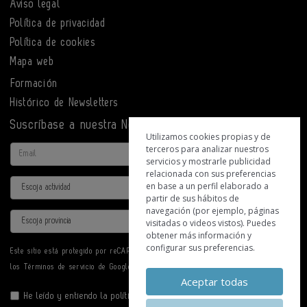
Aviso legal
Política de privacidad
Política de cookies
Mapa web
Formación
Histórico de Newsletters
Suscríbase a nuestra Newsletter
Utilizamos cookies propias y de
terceros para analizar nuestros
Email
servicios y mostrarle publicidad
relacionada con sus preferencias
Actividad
en base a un perfil elaborado a
partir de sus hábitos de
navegación (por ejemplo, páginas
Provincia
visitadas o videos vistos). Puedes
obtener más información y
configurar sus preferencias.
Este sitio está protegido por reCAPTCHA y se aplican la
Política de privacidad
y
los
Términos de servicio
de Google.
Aceptar todas
He leído y entiendo la
política de privacidad