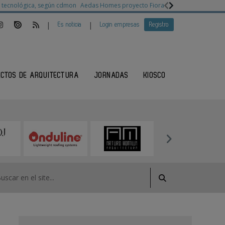
ia tecnológica, según cdmon
Aedas Homes proyecto Fiora
Ganadores Architec
|
|
Es noticia
Login empresas
Registro
ECTOS DE ARQUITECTURA
JORNADAS
KIOSCO