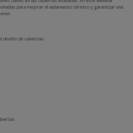
tiones claves en las cubiertas inclinadas. En este webinar
señadas para mejorar el aislamiento térmico y garantizar una
gente.
 el diseño de cubiertas
ubiertas