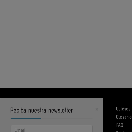
×
Quiénes
Reciba nuestra newsletter
Glosari
DPArquitectura es un portal de Infoedita
FAQ
Email