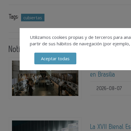
Tags:
cubiertas
Utilizamos cookies propias y de terceros para anal
partir de sus hábitos de navegación (por ejemplo,
Noticias relacionadas
Aceptar todas
La XIV Biau sele
en Brasilia
2026-08-07
La XVII Bienal E