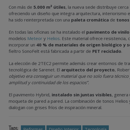
Con más de
5.000 m² útiles
, la nueva sede distribuye cerc
ofreciendo un diseño que integra arquitectura, interiorismo e i
ha sido reinterpretada con una
paleta cromática
de
tonos
En todas las oficinas se ha instalado el
pavimento de vinilo
modelos
Meteor
y
Helios
. Este material ofrece resistencia, 
incorporar un
40 % de materiales de origen biológico y s
fieltro SonoFelt está fabricada a partir de
PET reciclado
.
La elección de 2TEC2 permite además crear entornos de trab
tecnológica de Sarenet. El
arquitecto del proyecto
, Rober
objetivo era conseguir un material que no solo fuera técnico
amplitud y continuidad de los espacios”.
El pavimento Hybrid,
instalado sin juntas visibles
, genera 
moqueta de pared a pared. La combinación de tonos Helios y 
dialogan con grises fríos de inspiración mineral.
Tags:
Reformas
Diseño Interior
Tecnología