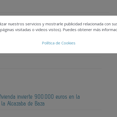
izar nuestros servicios y mostrarle publicidad relacionada con su
 páginas visitadas o videos vistos). Puedes obtener más informaci
Política de Cookies
cibirá el Premio de Arquitectura en Piedra
s en Stonegal 2026
 Vivienda invierte 900.000 euros en la
 la Alcazaba de Baza