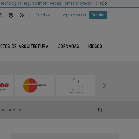
ia tecnológica, según cdmon
Aedas Homes proyecto Fiora
Ganadores Architec
|
|
Es noticia
Login empresas
Registro
ECTOS DE ARQUITECTURA
JORNADAS
KIOSCO