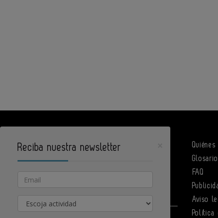
×
Quiénes
Reciba nuestra newsletter
Glosari
DPArquitectura es un portal de Infoedita
FAQ
Email
Publicid
Actividad
Aviso le
Política