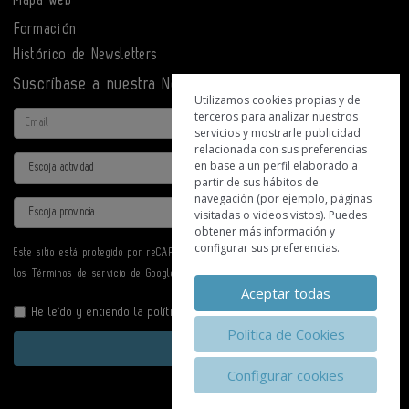
Formación
Histórico de Newsletters
Suscríbase a nuestra Newsletter
Utilizamos cookies propias y de
terceros para analizar nuestros
Email
servicios y mostrarle publicidad
relacionada con sus preferencias
Actividad
en base a un perfil elaborado a
partir de sus hábitos de
navegación (por ejemplo, páginas
Provincia
visitadas o videos vistos). Puedes
obtener más información y
configurar sus preferencias.
Este sitio está protegido por reCAPTCHA y se aplican la
Política de privacidad
y
los
Términos de servicio
de Google.
Aceptar todas
He leído y entiendo la
política de privacidad
Política de Cookies
Enviar
Configurar cookies