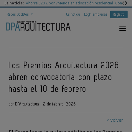
Es noticia:
Ahorra 320 € por vivienda en edificación residencial
Congreso 
Redes Sociales
Es noticia
Login empresas
Registro
Los Premios Arquitectura 2026
abren convocatoria con plazo
hasta el 10 de febrero
por DPArquitectura
2 de febrero, 2026
< Volver
El Cscae lanza la quinta edición de los Premios