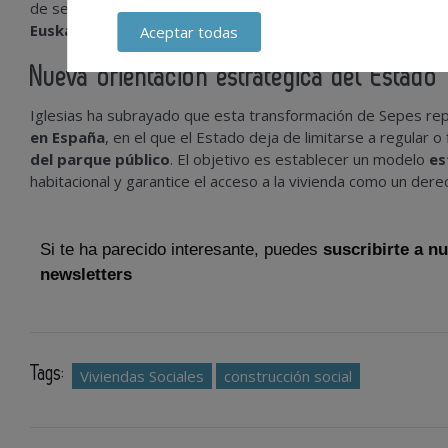
de serlo. Entre las comunidades donde SEPES ya ha activad
Euskadi, Galicia y la Comunidad Valenciana
, donde ya se 
Aceptar todas
Nueva orientación estratégica del Estado
Iglesias ha subrayado que esta transformación de Sepes re
en España
, en el que el Estado deja de limitarse a regular o 
del parque público
. El objetivo es establecer un modelo
es
habitacional y garantice el acceso a la vivienda como un dere
Si te ha parecido interesante, puedes
suscribirte a n
newsletters
Tags:
Viviendas Sociales
construcción social