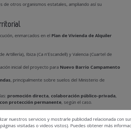
s de otros organismos estatales, ampliando así su
ritorial
ecución, enmarcados en el
Plan de Vivienda de Alquiler
 Artillería), Ibiza (Ca n’Escandell) y Valencia (Cuartel de
ción inicial del proyecto para
Nuevo Barrio Campamento
endas
, principalmente sobre suelos del Ministerio de
las:
promoción directa
,
colaboración público-privada
,
 con protección permanente
, según el caso.
izar nuestros servicios y mostrarle publicidad relacionada con su
 páginas visitadas o videos vistos). Puedes obtener más informaci
s priorizará zonas
declaradas tensionadas
o en proceso