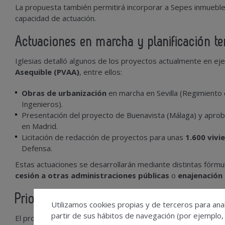
La propuesta también permitirá incorporar a Sepes inmueble
capacidad de actuación.
Actuaciones en marcha y planificación ter
Iglesias detalló algunos de los proyectos actualmente en ej
Asequible (PVAA)
, entre ellos:
Obras de urbanización
en marcha en Sevilla (Regimiento de
Ingenieros).
Presentación del proyecto de Buenavista (Málaga) y aproba
en Madrid.
Licitación de redacción de proyectos para unas
1.600 vivi
Defensa.
Estas actuaciones se desarrollarán mediante distintas fórmu
cesión a otras administraciones públicas
o
enajenación
Prioridad a zonas tensionadas
Utilizamos cookies propias y de terceros para anal
partir de sus hábitos de navegación (por ejemplo,
El proceso de adscripción de suelo y promoción de inmueble