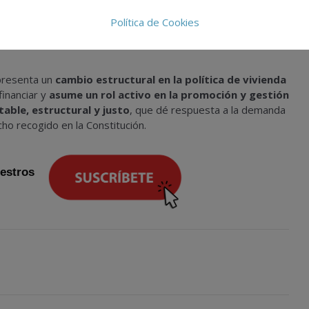
o operaciones figuran
Cataluña, Navarra, Asturias,
han adquirido una treintena de inmuebles.
Política de Cookies
presenta un
cambio estructural en la política de vivienda
financiar y
asume un rol activo en la promoción y gestión
table, estructural y justo
, que dé respuesta a la demanda
cho recogido en la Constitución.
uestros