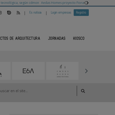
ia tecnológica, según cdmon
Aedas Homes proyecto Fiora
Ganadores Architec
|
|
Es noticia
Login empresas
Registro
ECTOS DE ARQUITECTURA
JORNADAS
KIOSCO