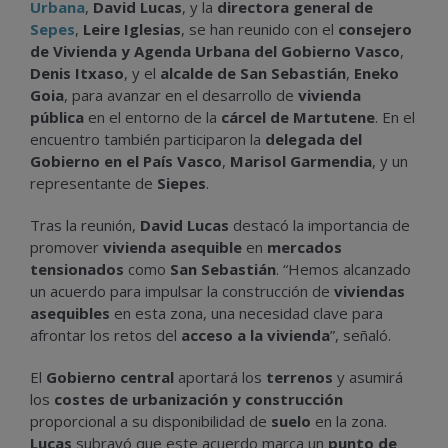
Urbana
,
David Lucas
, y la
directora general de
Sepes
,
Leire Iglesias
, se han reunido con el
consejero
de Vivienda y Agenda Urbana del Gobierno Vasco
,
Denis Itxaso
, y el
alcalde de San Sebastián
,
Eneko
Goia
, para avanzar en el desarrollo de
vivienda
pública
en el entorno de la
cárcel de Martutene
. En el
encuentro también participaron la
delegada del
Gobierno en el País Vasco
,
Marisol Garmendia
, y un
representante de
Siepes
.
Tras la reunión,
David Lucas
destacó la importancia de
promover
vivienda asequible
en
mercados
tensionados
como
San Sebastián
. “Hemos alcanzado
un acuerdo para impulsar la construcción de
viviendas
asequibles
en esta zona, una necesidad clave para
afrontar los retos del
acceso a la vivienda
”, señaló.
El
Gobierno central
aportará los
terrenos
y asumirá
los
costes de urbanización y construcción
proporcional a su disponibilidad de
suelo
en la zona.
Lucas
subrayó que este acuerdo marca un
punto de