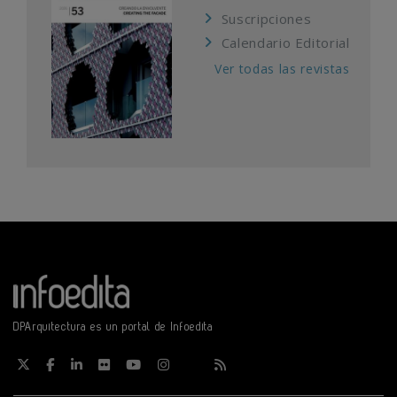
Suscripciones
Calendario Editorial
Ver todas las revistas
DPArquitectura es un portal de Infoedita