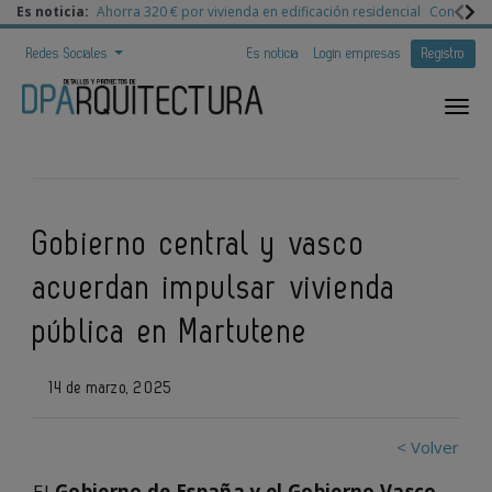
Es noticia:
Ahorra 320 € por vivienda en edificación residencial
Congreso 
Redes Sociales
Es noticia
Login empresas
Registro
Gobierno central y vasco
acuerdan impulsar vivienda
pública en Martutene
14 de marzo, 2025
< Volver
El
Gobierno de España y el Gobierno Vasco