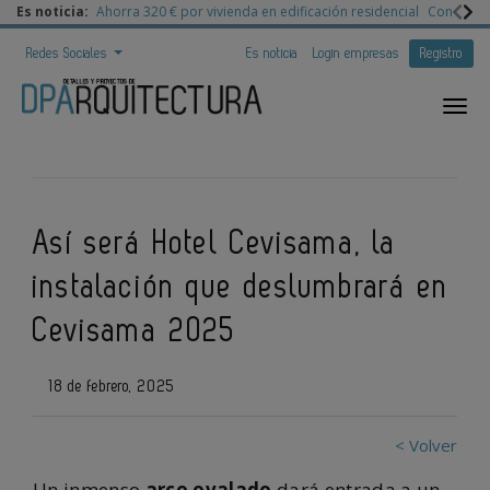
Es noticia:
Ahorra 320 € por vivienda en edificación residencial
Congreso 
Redes Sociales
Es noticia
Login empresas
Registro
Así será Hotel Cevisama, la
instalación que deslumbrará en
Cevisama 2025
18 de febrero, 2025
< Volver
Un inmenso
arco ovalado
dará entrada a un