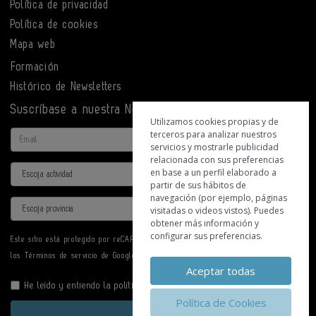
Política de privacidad
Política de cookies
Mapa web
Formación
Histórico de Newsletters
Suscríbase a nuestra Newsletter
Utilizamos cookies propias y de
terceros para analizar nuestros
Email
servicios y mostrarle publicidad
relacionada con sus preferencias
Actividad
en base a un perfil elaborado a
partir de sus hábitos de
navegación (por ejemplo, páginas
Provincia
visitadas o videos vistos). Puedes
obtener más información y
configurar sus preferencias.
Este sitio está protegido por reCAPTCHA y se aplican la
Política de privacidad
y
los
Términos de servicio
de Google.
Aceptar todas
He leído y entiendo la
política de privacidad
Política de Cookies
Enviar