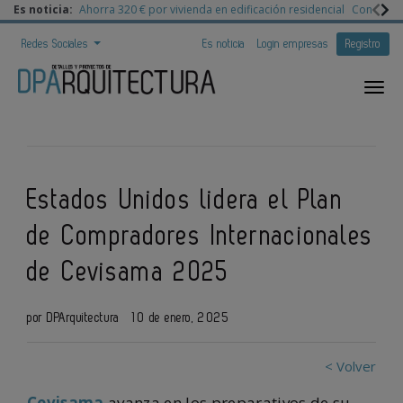
Es noticia:
Ahorra 320 € por vivienda en edificación residencial
Congreso 
Redes Sociales
Es noticia
Login empresas
Registro
Estados Unidos lidera el Plan
de Compradores Internacionales
de Cevisama 2025
por DPArquitectura
10 de enero, 2025
< Volver
Cevisama
avanza en los preparativos de su