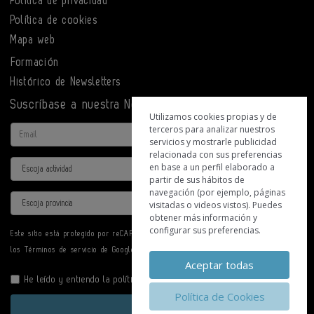
Política de privacidad
Política de cookies
Mapa web
Formación
Histórico de Newsletters
Suscríbase a nuestra Newsletter
Utilizamos cookies propias y de
terceros para analizar nuestros
Email
servicios y mostrarle publicidad
relacionada con sus preferencias
Actividad
en base a un perfil elaborado a
partir de sus hábitos de
navegación (por ejemplo, páginas
Provincia
visitadas o videos vistos). Puedes
obtener más información y
configurar sus preferencias.
Este sitio está protegido por reCAPTCHA y se aplican la
Política de privacidad
y
los
Términos de servicio
de Google.
Aceptar todas
He leído y entiendo la
política de privacidad
Política de Cookies
Enviar