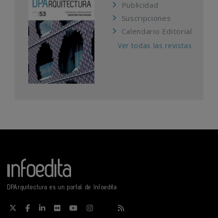
Publicidad
Suscripciones
Calendario Editorial
Ver todas las revistas
DPArquitectura es un portal de Infoedita