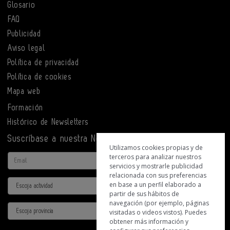
Glosario
FAQ
Publicidad
Aviso legal
Política de privacidad
Política de cookies
Mapa web
Formación
Histórico de Newsletters
Suscríbase a nuestra Newsletter
Utilizamos cookies propias y de
terceros para analizar nuestros
Email
servicios y mostrarle publicidad
relacionada con sus preferencias
Actividad
en base a un perfil elaborado a
partir de sus hábitos de
navegación (por ejemplo, páginas
Provincia
visitadas o videos vistos). Puedes
obtener más información y