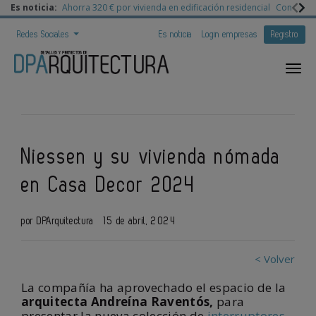
Es noticia:
Ahorra 320 € por vivienda en edificación residencial
Congreso 
Redes Sociales
Es noticia
Login empresas
Registro
Niessen y su vivienda nómada
en Casa Decor 2024
por DPArquitectura
15 de abril, 2024
< Volver
La compañía ha aprovechado el espacio de la
arquitecta Andreína Raventós,
para
presentar la nueva colección de
interruptores