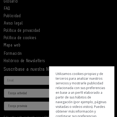
Glosario
FAQ
Publicidad
Aviso legal
Política de privacidad
Política de cookies
Mapa web
Formación
Histórico de Newsletters
Suscríbase a nuestra Newsletter
Utilizamos cookies propias y de
terceros para analizar nuestros
Email
servicios y mostrarle publicidad
relacionada con sus preferencias
Actividad
en base a un perfil elaborado a
partir de sus hábitos de
navegación (por ejemplo, páginas
Provincia
visitadas o videos vistos). Puedes
obtener más información y
configurar sus preferencias.