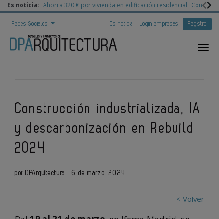
Es noticia:
Ahorra 320 € por vivienda en edificación residencial
Congreso 
Redes Sociales
Es noticia
Login empresas
Registro
Construcción industrializada, IA
y descarbonización en Rebuild
2024
por DPArquitectura
6 de marzo, 2024
< Volver
Del
19 al 21 de marzo
, en Ifema Madrid, se