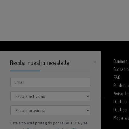
×
Quiénes
Reciba nuestra newsletter
Glosari
DPArquitectura es un portal de Infoedita
FAQ
Email
Publicid
Actividad
Aviso le
Política
Contacte con nosotros
Provincia
Política
Mapa w
Este sitio está protegido por reCAPTCHA y se