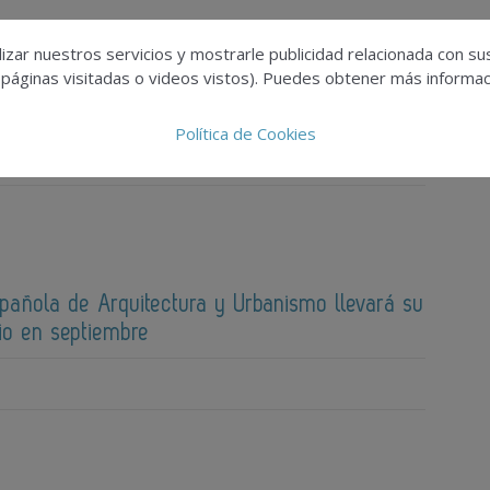
izar nuestros servicios y mostrarle publicidad relacionada con su
 páginas visitadas o videos vistos). Puedes obtener más informaci
cciona 174 proyectos para su edición de 2026
Política de Cookies
spañola de Arquitectura y Urbanismo llevará su
io en septiembre