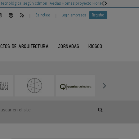
ia tecnológica, según cdmon
Aedas Homes proyecto Fiora
Ganadores Architec
|
|
Es noticia
Login empresas
Registro
ECTOS DE ARQUITECTURA
JORNADAS
KIOSCO