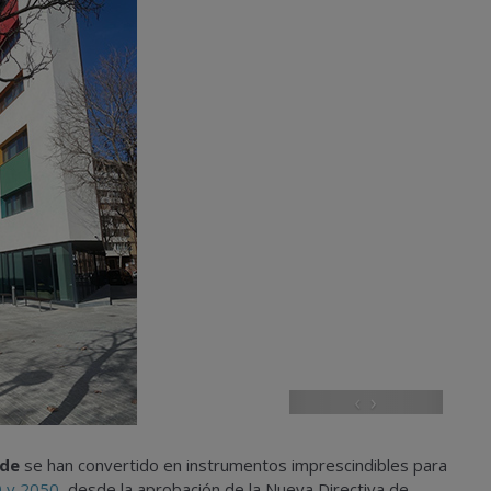
‹
›
de
se han convertido en instrumentos imprescindibles para
0 y 2050
, desde la aprobación de la Nueva Directiva de