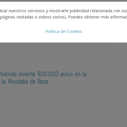
izar nuestros servicios y mostrarle publicidad relacionada con su
cibirá el Premio de Arquitectura en Piedra
 páginas visitadas o videos vistos). Puedes obtener más informaci
s en Stonegal 2026
Política de Cookies
 Vivienda invierte 900.000 euros en la
 la Alcazaba de Baza