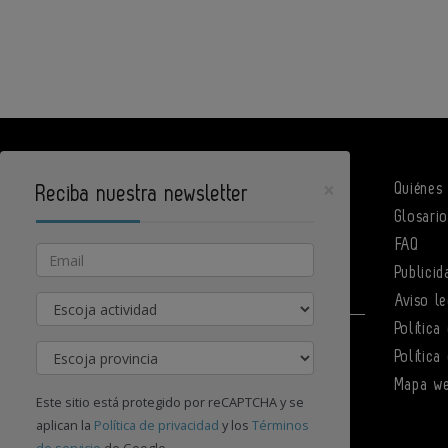
×
Quiénes
Reciba nuestra newsletter
Glosari
DPArquitectura es un portal de Infoedita
FAQ
Email
Publicid
Actividad
Aviso le
Política
Contacte con nosotros
Provincia
Política
Mapa w
Este sitio está protegido por reCAPTCHA y se
aplican la
Política de privacidad
y los
Términos