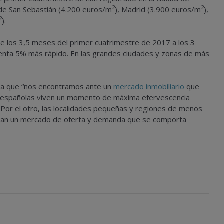
2
2
 de San Sebastián (4.200 euros/
m
), Madrid (3.900 euros/
m
),
2
).
e los 3,5 meses del primer cuatrimestre de 2017 a los 3
venta 5% más rápido. En las grandes ciudades y zonas de más
da que “nos encontramos ante un
mercado inmobiliario
que
es españolas viven un momento de máxima efervescencia
. Por el otro, las localidades pequeñas y regiones de menos
tran un mercado de oferta y demanda que se comporta