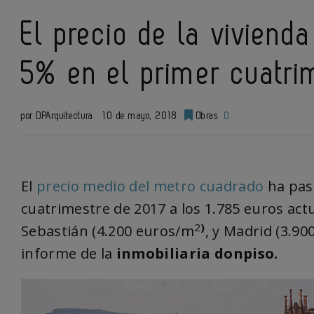
El precio de la vivien
5% en el primer cuatri
por DPArquitectura
10 de mayo, 2018
Obras
0
El
precio medio del metro cuadrado
ha pasa
cuatrimestre de 2017 a los 1.785 euros act
2
)
Sebastián (4.200 euros/
m
,
y Madrid (3.90
informe de la
inmobiliaria donpiso.