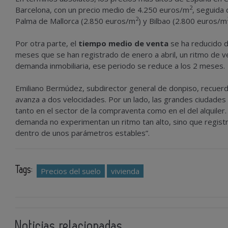
2
Barcelona, con un precio medio de 4.250 euros/
m
, seguida
2
Palma de Mallorca (2.850 euros/
m
) y Bilbao (2.800 euros/
m
Por otra parte, el
tiempo medio de venta
se ha reducido d
meses que se han registrado de enero a abril, un ritmo de 
demanda inmobiliaria, ese periodo se reduce a los 2 meses.
Emiliano Bermúdez, subdirector general de donpiso, recuer
avanza a dos velocidades. Por un lado, las grandes ciudad
tanto en el sector de la compraventa como en el del alquiler
demanda no experimentan un ritmo tan alto, sino que regis
dentro de unos parámetros estables”.
Tags:
Precios del suelo
vivienda
Noticias relacionadas