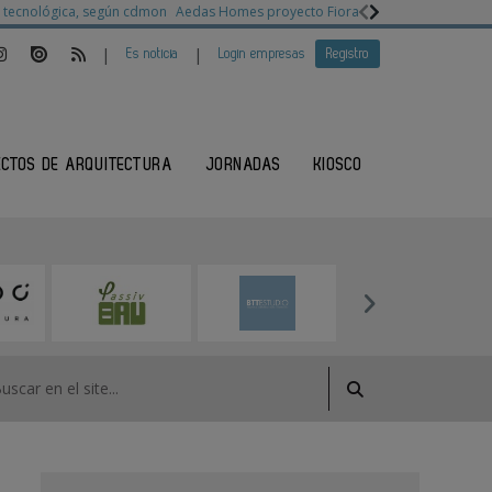
ia tecnológica, según cdmon
Aedas Homes proyecto Fiora
Ganadores Architec
|
|
Es noticia
Login empresas
Registro
ECTOS DE ARQUITECTURA
JORNADAS
KIOSCO