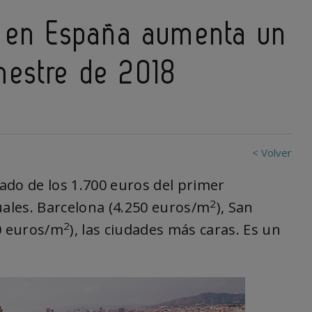
da en España aumenta un
mestre de 2018
< Volver
do de los 1.700 euros del primer
2
uales. Barcelona (4.250 euros/
m
), San
2
0 euros/
m
), las ciudades más caras. Es un