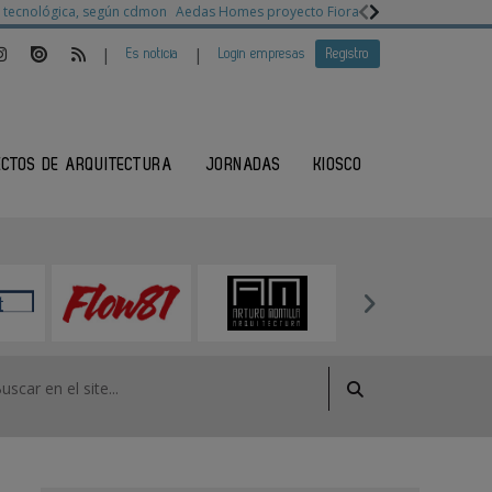
ia tecnológica, según cdmon
Aedas Homes proyecto Fiora
Ganadores Architec
|
|
Es noticia
Login empresas
Registro
ECTOS DE ARQUITECTURA
JORNADAS
KIOSCO