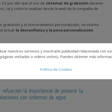
. Es por ello que el uso de
sistemas de grabación
durante
mo, tal y como lo realizan desde la web de la compañía de
eo grabación y el asesoramiento personalizado, se intenta
d actual:
la desconfianza y la poca personalización
.
ión
izar nuestros servicios y mostrarle publicidad relacionada con su
 páginas visitadas o videos vistos). Puedes obtener más informaci
Política de Cookies
r refuerzan la importancia de prevenir la
talaciones con sistemas de agua