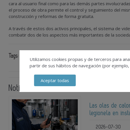
cara al usuario final como para las demás partes involucradas
el proceso de obra permite el control y seguimiento del mis
construcción y reformas de forma gratuita.
A través de estos dos activos principales, el sistema de vid
combatir dos de los aspectos más importantes de la socieda
Tags:
rehabilitación de viviendas
empresas de rehabilitac
Utilizamos cookies propias y de terceros para anal
partir de sus hábitos de navegación (por ejemplo,
Aceptar todas
Noticias relacionadas
Las olas de calo
legionela en ins
2026-07-30