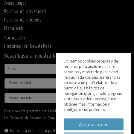
Aviso legal
Política de privacidad
Política de cookies
Mapa web
Formación
Histórico de Newsletters
Suscríbase a nuestra Newsletter
Utilizamos cookies propias y de
terceros para analizar nuestros
Email
servicios y mostrarle publicidad
relacionada con sus preferencias
Actividad
en base a un perfil elaborado a
partir de sus hábitos de
navegación (por ejemplo, páginas
Provincia
visitadas o videos vistos). Puedes
obtener más información y
configurar sus preferencias.
Este sitio está protegido por reCAPTCHA y se aplican la
Política de privacidad
y
los
Términos de servicio
de Google.
Aceptar todas
He leído y entiendo la
política de privacidad