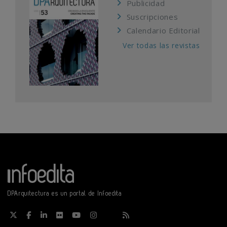
Publicidad
Suscripciones
Calendario Editorial
Ver todas las revistas
DPArquitectura es un portal de Infoedita