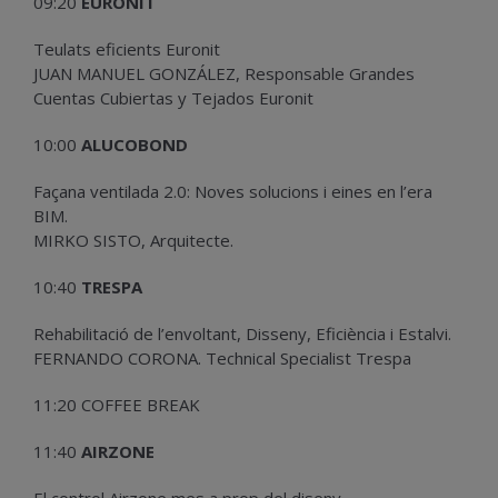
09:20
EURONIT
Teulats eficients Euronit
JUAN MANUEL GONZÁLEZ, Responsable Grandes
Cuentas Cubiertas y Tejados Euronit
10:00
ALUCOBOND
Façana ventilada 2.0: Noves solucions i eines en l’era
BIM.
MIRKO SISTO, Arquitecte.
10:40
TRESPA
Rehabilitació de l’envoltant, Disseny, Eficiència i Estalvi.
FERNANDO CORONA. Technical Specialist Trespa
11:20 COFFEE BREAK
11:40
AIRZONE
El control Airzone mes a prop del diseny.